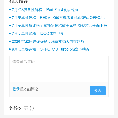
相关推荐
7月iOS设备性能榜：iPad Pro 4被踢出局
7月安卓好评榜：REDMI K90至尊版新机即夺冠 OPPO占据
半壁江山
7月安卓性价比榜：摩托罗拉称霸千元档 旗舰芯片全面下放
7月安卓性能榜：iQOO成功卫冕
2026年Q2用户偏好榜：涨价难挡大内存趋势
6月安卓好评榜：OPPO K13 Turbo 5G拿下榜首
登录
后才能评论
发表
评论列表 (
)