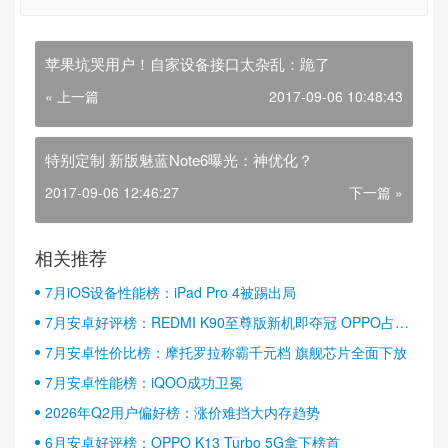
苹果坑哭用户！自家设备接口太杂乱：跪了
« 上一篇
2017-09-06 10:48:43
特别定制 新版魅蓝Note6曝光：神优化？
2017-09-06 12:46:27
下一篇 »
相关推荐
7月iOS设备性能榜：iPad Pro 4被踢出局
7月安卓好评榜：REDMI K90至尊版新机即夺冠 OPPO占据
半壁江山
7月安卓性价比榜：摩托罗拉称霸千元档 旗舰芯片全面下放
7月安卓性能榜：iQOO成功卫冕
2026年Q2用户偏好榜：涨价难挡大内存趋势
6月安卓好评榜：OPPO K13 Turbo 5G拿下榜首