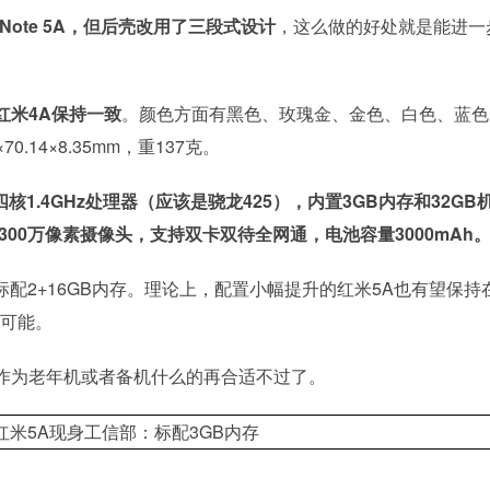
ote 5A，但后壳改用了三段式设计
，这么做的好处就是能进一
红米4A保持一致
。颜色方面有黑色、玫瑰金、金色、白色、蓝色
.14×8.35mm，重137克。
四核1.4GHz处理器（应该是骁龙425），内置3GB内存和32GB
300万像素摄像头，支持双卡双待全网通，电池容量3000mAh
标配2+16GB内存。理论上，配置小幅提升的红米5A也有望保持
的可能。
作为老年机或者备机什么的再合适不过了。