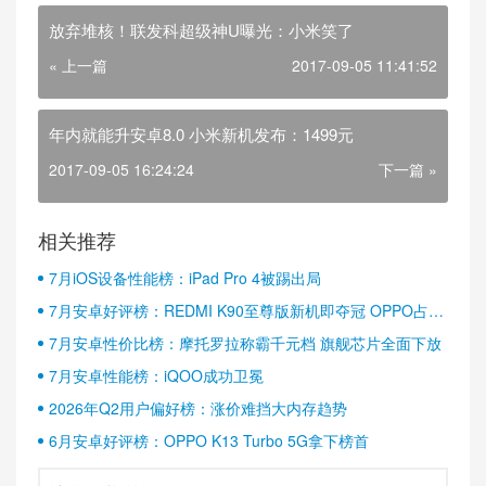
放弃堆核！联发科超级神U曝光：小米笑了
« 上一篇
2017-09-05 11:41:52
年内就能升安卓8.0 小米新机发布：1499元
2017-09-05 16:24:24
下一篇 »
相关推荐
7月iOS设备性能榜：iPad Pro 4被踢出局
7月安卓好评榜：REDMI K90至尊版新机即夺冠 OPPO占据
半壁江山
7月安卓性价比榜：摩托罗拉称霸千元档 旗舰芯片全面下放
7月安卓性能榜：iQOO成功卫冕
2026年Q2用户偏好榜：涨价难挡大内存趋势
6月安卓好评榜：OPPO K13 Turbo 5G拿下榜首