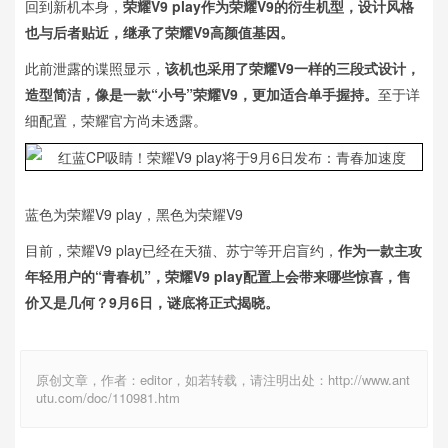
回到新机本身，
荣耀V9 play作为荣耀V9的衍生机型，设计风格
也与后者贴近，继承了荣耀V9高颜值基因。
此前泄露的谍照显示，
该机也采用了荣耀V9一样的三段式设计，
造型简洁，像是一款“小号”荣耀V9，更加适合单手握持。
至于详
细配置，荣耀官方尚未透露。
蓝色为荣耀V9 play，黑色为荣耀V9
目前，荣耀V9 play已经在天猫、苏宁等开启盲约，
作为一款主攻
年轻用户的“青春机”，荣耀V9 play配置上会带来哪些惊喜，售
价又是几何？9月6日，谜底将正式揭晓。
原创文章，作者：editor，如若转载，请注明出处：http://www.ant
utu.com/doc/110981.htm