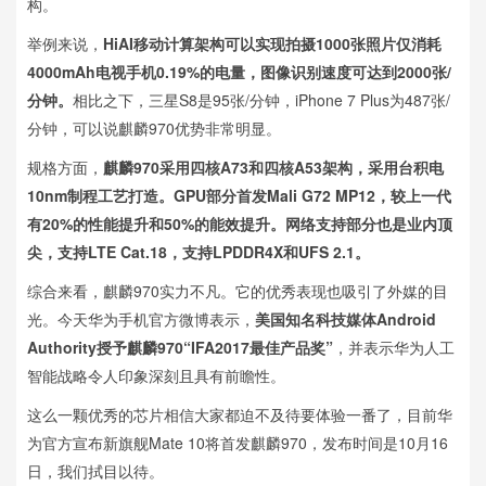
构。
举例来说，
HiAI移动计算架构可以实现拍摄1000张照片仅消耗
4000mAh电视手机0.19%的电量，图像识别速度可达到2000张/
分钟。
相比之下，三星S8是95张/分钟，iPhone 7 Plus为487张/
分钟，可以说麒麟970优势非常明显。
规格方面，
麒麟970采用四核A73和四核A53架构，采用台积电
10nm制程工艺打造。GPU部分首发Mali G72 MP12，较上一代
有20%的性能提升和50%的能效提升。网络支持部分也是业内顶
尖，支持LTE Cat.18，支持LPDDR4X和UFS 2.1。
综合来看，麒麟970实力不凡。它的优秀表现也吸引了外媒的目
光。今天华为手机官方微博表示，
美国知名科技媒体Android
Authority授予麒麟970“IFA2017最佳产品奖”
，并表示华为人工
智能战略令人印象深刻且具有前瞻性。
这么一颗优秀的芯片相信大家都迫不及待要体验一番了，目前华
为官方宣布新旗舰Mate 10将首发麒麟970，发布时间是10月16
日，我们拭目以待。