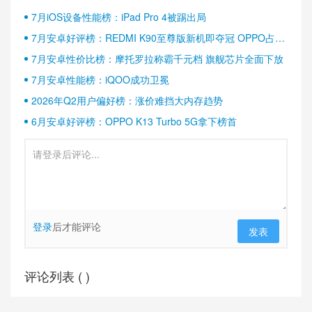
7月iOS设备性能榜：iPad Pro 4被踢出局
7月安卓好评榜：REDMI K90至尊版新机即夺冠 OPPO占据
半壁江山
7月安卓性价比榜：摩托罗拉称霸千元档 旗舰芯片全面下放
7月安卓性能榜：iQOO成功卫冕
2026年Q2用户偏好榜：涨价难挡大内存趋势
6月安卓好评榜：OPPO K13 Turbo 5G拿下榜首
登录
后才能评论
发表
评论列表 (
)