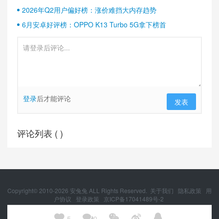
2026年Q2用户偏好榜：涨价难挡大内存趋势
6月安卓好评榜：OPPO K13 Turbo 5G拿下榜首
登录
后才能评论
发表
评论列表 (
)
Copyright© 2010-
2026
安兔兔 ALL Rights Reserved.
关于我们
隐私政策
用
户协议
登录政策
京ICP备17041489号-2
京公网安备 11010502054377号





5
0