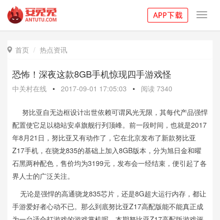
Toggl
navig
首页
热点资讯

恐怖！深夜这款8GB手机惊现四手游戏怪
中关村在线
•
2017-09-01 17:05:03
•
阅读
7340
努比亚自无边框设计出世依赖可谓风光无限，其每代产品强悍
配置使它足以稳站安卓旗舰行列顶峰。前一段时间，也就是2017
年8月21日，努比亚又有动作了，它在北京发布了新款努比亚
Z17手机，在骁龙835的基础上加入8GB版本，分为旭日金和曜
石黑两种配色，售价均为3199元，发布会一经结束，便引起了各
界人士的广泛关注。
无论是强悍的高通骁龙835芯片，还是8G超大运行内存，都让
手游爱好者心动不已。那么到底努比亚Z17高配版能不能真正成
为一台适合打游戏的游戏掌机呢，本期努比亚Z17高配版游戏评