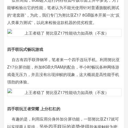
众所周知，8GB超大运行内存在如今旗市面上并不多见，为了
能够检验出它的性能，笔者认为不能光使用针对普通旗舰机测试
的“老套路”，为此，我们专门为努比亚Z17 8GB版本开展一次“反
人类暴力测试”，以此来检验这款机器的优劣程度。
四手联玩式畅玩游戏
自古有四手联弹钢琴，笔者来一个四手连玩手机。利用努比亚
Z17分屏功能，外加8GB大RAM的配合，半小时畅玩各种网络游
戏毫无压力，并且没有出现掉帧的现象，这大概就是高性能手机
强劲的体验。
四手联玩王者荣耀 上分杠杠的
有趣的是，利用应用分身外加分屏功能，一部努比亚Z17就可
以实现两人双排，
肢体接触较为密
另外四手联玩的姿势使得