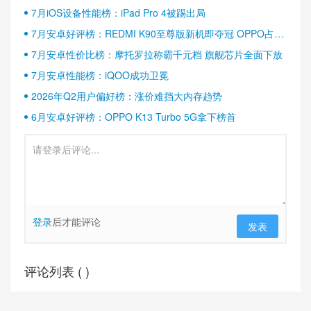
7月iOS设备性能榜：iPad Pro 4被踢出局
7月安卓好评榜：REDMI K90至尊版新机即夺冠 OPPO占据
半壁江山
7月安卓性价比榜：摩托罗拉称霸千元档 旗舰芯片全面下放
7月安卓性能榜：iQOO成功卫冕
2026年Q2用户偏好榜：涨价难挡大内存趋势
6月安卓好评榜：OPPO K13 Turbo 5G拿下榜首
登录
后才能评论
发表
评论列表 (
)