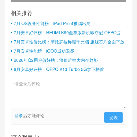
相关推荐
7月iOS设备性能榜：iPad Pro 4被踢出局
7月安卓好评榜：REDMI K90至尊版新机即夺冠 OPPO占据
半壁江山
7月安卓性价比榜：摩托罗拉称霸千元档 旗舰芯片全面下放
7月安卓性能榜：iQOO成功卫冕
2026年Q2用户偏好榜：涨价难挡大内存趋势
6月安卓好评榜：OPPO K13 Turbo 5G拿下榜首
登录
后才能评论
发表