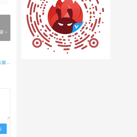
篇 »
占据半
表