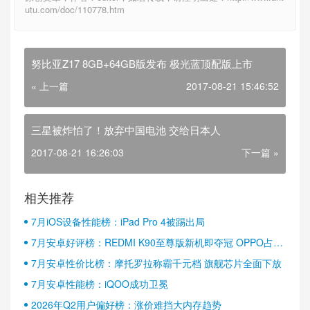
utu.com/doc/110778.htm
努比亚Z17 8GB+64GB版发布 极光蓝顶配版上市
« 上一篇
2017-08-21 15:46:52
三星被炸怕了！放弃中国电池 交给日本人
2017-08-21 16:26:03
下一篇 »
相关推荐
7月iOS设备性能榜：iPad Pro 4被踢出局
7月安卓好评榜：REDMI K90至尊版新机即夺冠 OPPO占据
半壁江山
7月安卓性价比榜：摩托罗拉称霸千元档 旗舰芯片全面下放
7月安卓性能榜：iQOO成功卫冕
2026年Q2用户偏好榜：涨价难挡大内存趋势