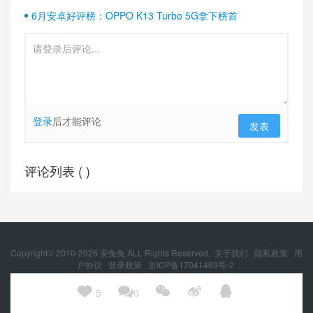
6月安卓好评榜：OPPO K13 Turbo 5G拿下榜首
登录
后才能评论
发表
评论列表 (
)
Copyright© 2010-
2026
安兔兔 ALL Rights Reserved.
关于我们
隐私政策
用
户协议
登录政策
京ICP备17041489号-2
京公网安备 11010502054377号





5
0