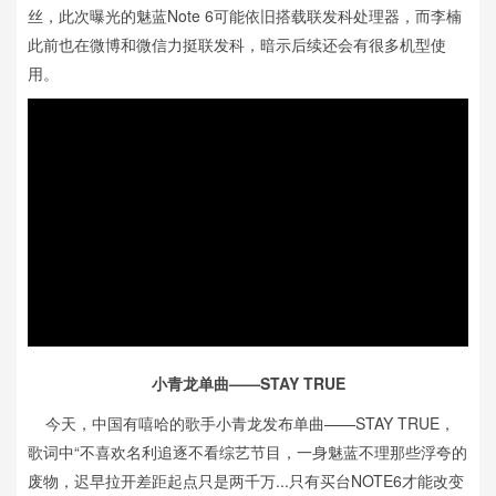
丝，此次曝光的魅蓝Note 6可能依旧搭载联发科处理器，而李楠
此前也在微博和微信力挺联发科，暗示后续还会有很多机型使
用。
小青龙单曲——STAY TRUE
今天，中国有嘻哈的歌手小青龙发布单曲——STAY TRUE，
歌词中“不喜欢名利追逐不看综艺节目，一身魅蓝不理那些浮夸的
废物，迟早拉开差距起点只是两千万...只有买台NOTE6才能改变