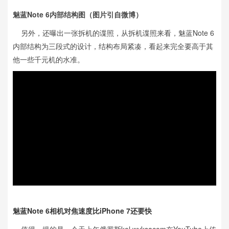
魅蓝Note 6内部结构图（图片引自微博）
另外，还曝出一张拆机的谍照，从拆机谍照来看，魅蓝Note 6
内部结构为三段式的设计，结构布局紧凑，看起来完全要高于其
他一些千元机的水准。
魅蓝Note 6相机对焦速度比iPhone 7还要快
值得一提的是，今天上午俄罗斯kol wyksacom在YouTube上传