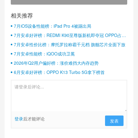
相关推荐
7月iOS设备性能榜：iPad Pro 4被踢出局
7月安卓好评榜：REDMI K90至尊版新机即夺冠 OPPO占据
半壁江山
7月安卓性价比榜：摩托罗拉称霸千元档 旗舰芯片全面下放
7月安卓性能榜：iQOO成功卫冕
2026年Q2用户偏好榜：涨价难挡大内存趋势
6月安卓好评榜：OPPO K13 Turbo 5G拿下榜首
登录
后才能评论
发表