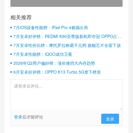
相关推荐
7月iOS设备性能榜：iPad Pro 4被踢出局
7月安卓好评榜：REDMI K90至尊版新机即夺冠 OPPO占据
半壁江山
7月安卓性价比榜：摩托罗拉称霸千元档 旗舰芯片全面下放
7月安卓性能榜：iQOO成功卫冕
2026年Q2用户偏好榜：涨价难挡大内存趋势
6月安卓好评榜：OPPO K13 Turbo 5G拿下榜首
登录
后才能评论
发表