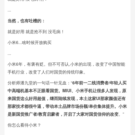
...
当然，也有吐槽的：
就是好用 就是抢不到 没毛病！
小米6...啥时候开放购买
...
小米6年，有褒有贬。但不可否认,小米的出现，改变了中国智能
手机行业，改变了人们对国货的传统印象。
分析师潘九堂的一句话一针见血：“
6年前一二线消费者/年轻人买
中高端机基本不正眼看国货。
MIUI、小米手机让很多人发现，原
来国货这么好用超值，继而陆续发现，本土这家UI那家颜值还有
那家技术都很牛逼，带动本土品牌市场份额/单价集体提升
。小米
是新国货推广者/教育启蒙者，开启了大家对国货信仰的改变
。”
你怎么看待小米？