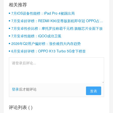
相关推荐
7月iOS设备性能榜：iPad Pro 4被踢出局
7月安卓好评榜：REDMI K90至尊版新机即夺冠 OPPO占据
半壁江山
7月安卓性价比榜：摩托罗拉称霸千元档 旗舰芯片全面下放
7月安卓性能榜：iQOO成功卫冕
2026年Q2用户偏好榜：涨价难挡大内存趋势
6月安卓好评榜：OPPO K13 Turbo 5G拿下榜首
登录
后才能评论
发表
评论列表 (
)