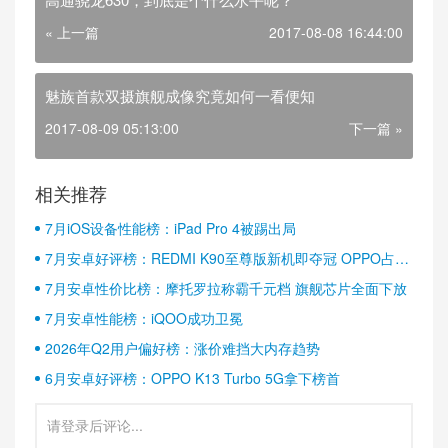
« 上一篇
2017-08-08 16:44:00
魅族首款双摄旗舰成像究竟如何一看便知
2017-08-09 05:13:00
下一篇 »
相关推荐
7月iOS设备性能榜：iPad Pro 4被踢出局
7月安卓好评榜：REDMI K90至尊版新机即夺冠 OPPO占据
半壁江山
7月安卓性价比榜：摩托罗拉称霸千元档 旗舰芯片全面下放
7月安卓性能榜：iQOO成功卫冕
2026年Q2用户偏好榜：涨价难挡大内存趋势
6月安卓好评榜：OPPO K13 Turbo 5G拿下榜首