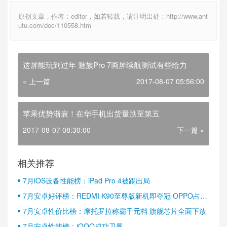
原创文章，作者：editor，如若转载，请注明出处：http://www.ant
utu.com/doc/110558.htm
这屏能玩到过年 魅族Pro 7画屏续航测试有些给力
« 上一篇
2017-08-07 05:56:00
苹果优势渐衰！在华手机出货量跌至第五
2017-08-07 08:30:00
下一篇 »
相关推荐
7月iOS设备性能榜：iPad Pro 4被踢出局
7月安卓好评榜：REDMI K90至尊版新机即夺冠 OPPO占据
半壁江山
7月安卓性价比榜：摩托罗拉称霸千元档 旗舰芯片全面下放
7月安卓性能榜：iQOO成功卫冕