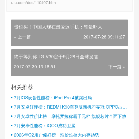
utu.com/doc/110407.htm
贵也买！中国人现在最爱这手机：销量吓人
« 上一篇
2017-07-28 09:11:27
终于等到你 LG V30定于9月28日全球发售
2017-07-30 13:18:51
下一篇 »
相关推荐
7月iOS设备性能榜：iPad Pro 4被踢出局
7月安卓好评榜：REDMI K90至尊版新机即夺冠 OPPO占据
半壁江山
7月安卓性价比榜：摩托罗拉称霸千元档 旗舰芯片全面下放
7月安卓性能榜：iQOO成功卫冕
2026年Q2用户偏好榜：涨价难挡大内存趋势