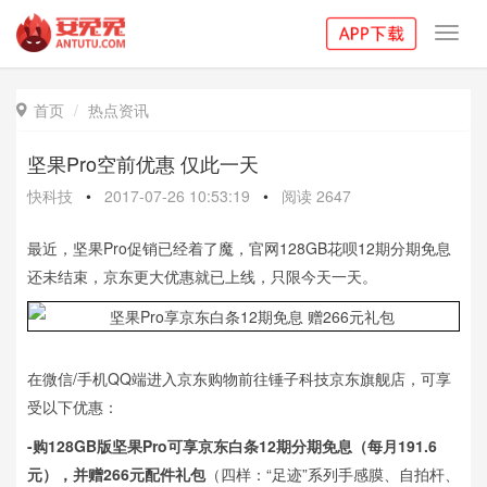
Toggl
navig
首页
热点资讯

坚果Pro空前优惠 仅此一天
快科技
•
2017-07-26 10:53:19
•
阅读
2647
最近，坚果Pro促销已经着了魔，官网128GB花呗12期分期免息
还未结束，京东更大优惠就已上线，只限今天一天。
在微信/手机QQ端进入京东购物前往锤子科技京东旗舰店，可享
受以下优惠：
-购128GB版坚果Pro可享京东白条12期分期免息（每月191.6
元），并赠266元配件礼包
（四样：“足迹”系列手感膜、自拍杆、