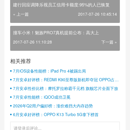
建行回应调降乐视员工信用卡额度:95%的人已恢复
« 上一篇
2017-07-26 10:45:14
撞车小米！魅族PRO7真机提前公布：高大上
2017-07-26 11:10:28
下一篇 »
相关推荐
7月iOS设备性能榜：iPad Pro 4被踢出局
7月安卓好评榜：REDMI K90至尊版新机即夺冠 OPPO占据
半壁江山
7月安卓性价比榜：摩托罗拉称霸千元档 旗舰芯片全面下放
7月安卓性能榜：iQOO成功卫冕
2026年Q2用户偏好榜：涨价难挡大内存趋势
6月安卓好评榜：OPPO K13 Turbo 5G拿下榜首