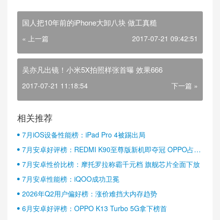
国人把10年前的iPhone大卸八块 做工真糙
« 上一篇
2017-07-21 09:42:51
吴亦凡出镜！小米5X拍照样张首曝 效果666
2017-07-21 11:18:54
下一篇 »
相关推荐
7月iOS设备性能榜：iPad Pro 4被踢出局
7月安卓好评榜：REDMI K90至尊版新机即夺冠 OPPO占据
半壁江山
7月安卓性价比榜：摩托罗拉称霸千元档 旗舰芯片全面下放
7月安卓性能榜：iQOO成功卫冕
2026年Q2用户偏好榜：涨价难挡大内存趋势
6月安卓好评榜：OPPO K13 Turbo 5G拿下榜首