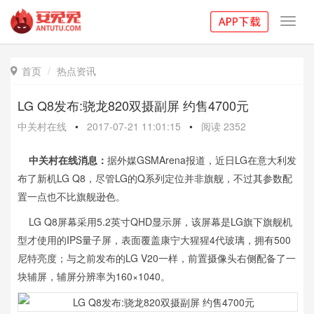
Toggl
navig
首页
热点资讯

LG Q8发布:骁龙820双摄副屏 约售4700元
中关村在线
•
2017-07-21 11:01:15
•
阅读
2352
中关村在线消息：
据外媒GSMArena报道，近日LG在意大利发
布了新机LG Q8，尽管LG的Q系列定位并非旗舰，不过其参数配
置一点也不比旗舰逊色。
LG Q8屏幕采用5.2英寸QHD显示屏，该屏幕是LG旗下旗舰机
型才使用的IPS量子屏，表面覆盖康宁大猩猩4代玻璃，拥有500
尼特亮度；与之前发布的LG V20一样，前置摄像头右侧配备了一
块辅屏，辅屏分辨率为160×1040。