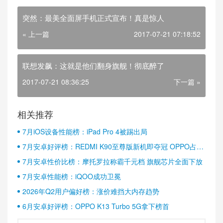
突然：最美全面屏手机正式宣布！真是惊人
« 上一篇
2017-07-21 07:18:52
联想发飙：这就是他们翻身旗舰！彻底醉了
2017-07-21 08:36:25
下一篇 »
相关推荐
7月iOS设备性能榜：iPad Pro 4被踢出局
7月安卓好评榜：REDMI K90至尊版新机即夺冠 OPPO占据
半壁江山
7月安卓性价比榜：摩托罗拉称霸千元档 旗舰芯片全面下放
7月安卓性能榜：iQOO成功卫冕
2026年Q2用户偏好榜：涨价难挡大内存趋势
6月安卓好评榜：OPPO K13 Turbo 5G拿下榜首