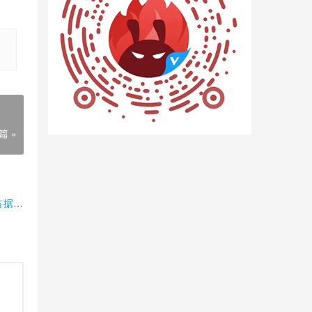
篇 »
占据半