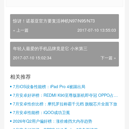
惊讶！诺基亚官方要复活神机N97/N95/N73
« 上一篇
2017-07-10 13:55:03
年轻人最爱的手机品牌竟是它 小米第三
2017-07-10 15:02:34
下一篇 »
相关推荐
7月iOS设备性能榜：iPad Pro 4被踢出局
7月安卓好评榜：REDMI K90至尊版新机即夺冠 OPPO占据
半壁江山
7月安卓性价比榜：摩托罗拉称霸千元档 旗舰芯片全面下放
7月安卓性能榜：iQOO成功卫冕
2026年Q2用户偏好榜：涨价难挡大内存趋势