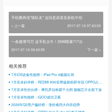
手机圈再现"猪队友" 这回是诺基亚新机中招
« 上一篇
2017-07-10 07:43:03
一条微博70万 这手机太牛！2599限量717台
2017-07-10 09:43:55
下一篇 »
相关推荐
7月iOS设备性能榜：iPad Pro 4被踢出局
7月安卓好评榜：REDMI K90至尊版新机即夺冠 OPPO占据
半壁江山
7月安卓性价比榜：摩托罗拉称霸千元档 旗舰芯片全面下放
7月安卓性能榜：iQOO成功卫冕
2026年Q2用户偏好榜：涨价难挡大内存趋势