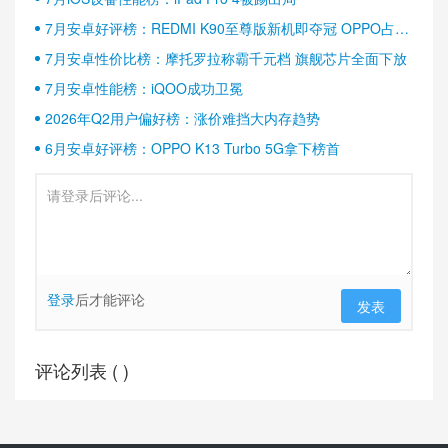
7月安卓好评榜：REDMI K90至尊版新机即夺冠 OPPO占据
半壁江山
7月安卓性价比榜：摩托罗拉称霸千元档 旗舰芯片全面下放
7月安卓性能榜：iQOO成功卫冕
2026年Q2用户偏好榜：涨价难挡大内存趋势
6月安卓好评榜：OPPO K13 Turbo 5G拿下榜首
登录
后才能评论
发表
评论列表 (
)