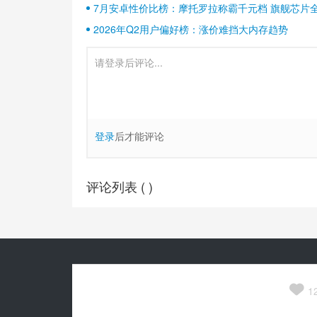
7月安卓性价比榜：摩托罗拉称霸千元档 旗舰芯片
2026年Q2用户偏好榜：涨价难挡大内存趋势
登录
后才能评论
评论列表 (
)
Copyright© 2010-
2026
安兔兔 ALL Rights Reserved.
关于我们

京公网安备 11010502054377号
1