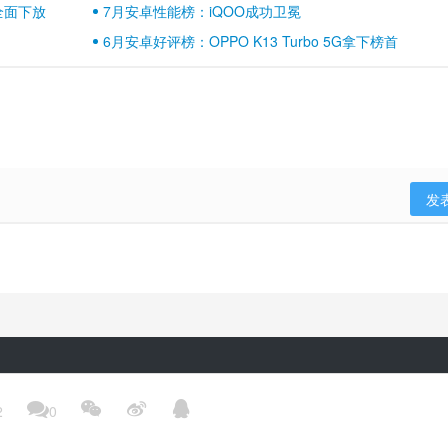
壁江山
全面下放
7月安卓性能榜：iQOO成功卫冕
6月安卓好评榜：OPPO K13 Turbo 5G拿下榜首
发
隐私政策
用户协议
登录政策
京ICP备17041489号-2




2
0