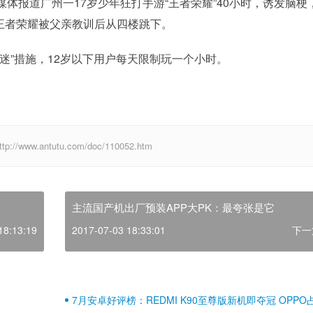
报道广州一17岁少年狂打手游“王者荣耀”40小时，诱发脑梗
玩王者荣耀被父亲教训后从四楼跳下。
”措施，12岁以下用户每天限制玩一个小时。
w.antutu.com/doc/110052.htm
主流国产机出厂预装APP大PK：最夸张是它
18:13:19
2017-07-03 18:33:01
下一
7月安卓好评榜：REDMI K90至尊版新机即夺冠 OPPO