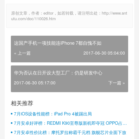
原创文章，作者：editor，如若转载，请注明出处：http://www.ant
utu.com/doc/110026.htm
这国产手机一项技能连iPhone 7都自愧不如
« 上一篇
2017-06-30 05:04:00
华为否认在日开设大型工厂：仍是研发中心
2017-06-30 05:17:00
下一篇 »
相关推荐
7月iOS设备性能榜：iPad Pro 4被踢出局
7月安卓好评榜：REDMI K90至尊版新机即夺冠 OPPO占据
半壁江山
7月安卓性价比榜：摩托罗拉称霸千元档 旗舰芯片全面下放