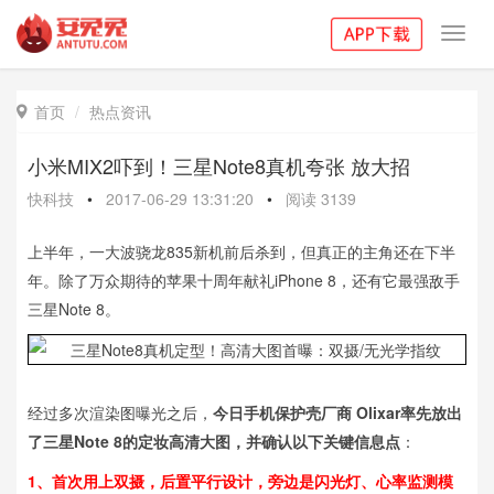
Toggl
navig
首页
热点资讯

小米MIX2吓到！三星Note8真机夸张 放大招
快科技
•
2017-06-29 13:31:20
•
阅读
3139
上半年，一大波骁龙835新机前后杀到，但真正的主角还在下半
年。除了万众期待的苹果十周年献礼iPhone 8，还有它最强敌手
三星Note 8。
经过多次渲染图曝光之后，
今日手机保护壳厂商 Olixar率先放出
了三星Note 8的定妆高清大图，并确认以下关键信息点
：
1、首次用上双摄，后置平行设计，旁边是闪光灯、心率监测模