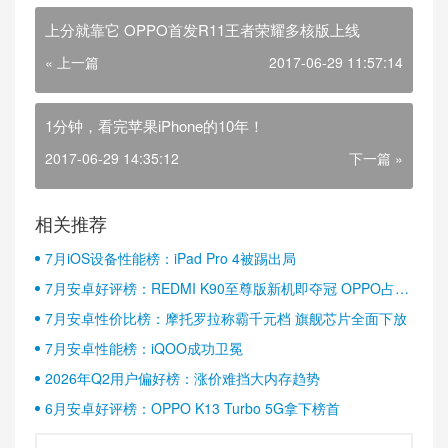
上分就靠它 OPPO首发R11王者荣耀多核版上线
« 上一篇
2017-06-29 11:57:14
1分钟，看完苹果iPhone的10年！
2017-06-29 14:35:12
下一篇 »
相关推荐
7月iOS设备性能榜：iPad Pro 4被踢出局
7月安卓好评榜：REDMI K90至尊版新机即夺冠 OPPO占据
半壁江山
7月安卓性价比榜：摩托罗拉称霸千元档 旗舰芯片全面下放
7月安卓性能榜：iQOO成功卫冕
2026年Q2用户偏好榜：涨价难挡大内存趋势
6月安卓好评榜：OPPO K13 Turbo 5G拿下榜首