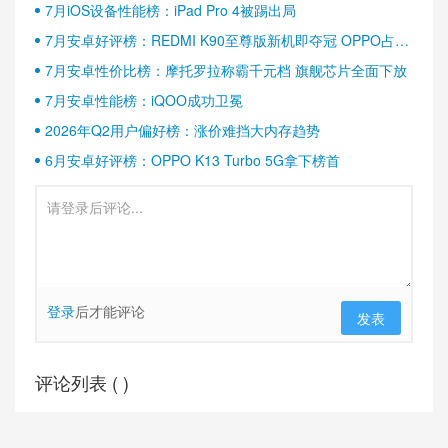
7月iOS设备性能榜：iPad Pro 4被踢出局
7月安卓好评榜：REDMI K90至尊版新机即夺冠 OPPO占据
半壁江山
7月安卓性价比榜：摩托罗拉称霸千元档 旗舰芯片全面下放
7月安卓性能榜：iQOO成功卫冕
2026年Q2用户偏好榜：涨价难挡大内存趋势
6月安卓好评榜：OPPO K13 Turbo 5G拿下榜首
登录
后才能评论
发表
评论列表 (
)