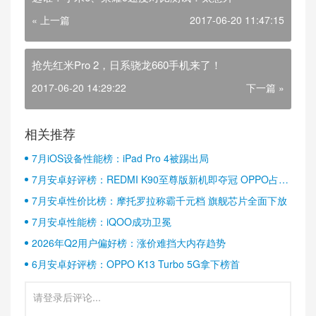
« 上一篇
2017-06-20 11:47:15
抢先红米Pro 2，日系骁龙660手机来了！
2017-06-20 14:29:22
下一篇 »
相关推荐
7月iOS设备性能榜：iPad Pro 4被踢出局
7月安卓好评榜：REDMI K90至尊版新机即夺冠 OPPO占据
半壁江山
7月安卓性价比榜：摩托罗拉称霸千元档 旗舰芯片全面下放
7月安卓性能榜：iQOO成功卫冕
2026年Q2用户偏好榜：涨价难挡大内存趋势
6月安卓好评榜：OPPO K13 Turbo 5G拿下榜首