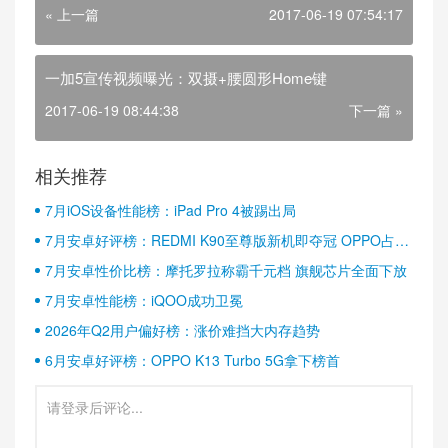
« 上一篇
2017-06-19 07:54:17
一加5宣传视频曝光：双摄+腰圆形Home键
2017-06-19 08:44:38
下一篇 »
相关推荐
7月iOS设备性能榜：iPad Pro 4被踢出局
7月安卓好评榜：REDMI K90至尊版新机即夺冠 OPPO占据
半壁江山
7月安卓性价比榜：摩托罗拉称霸千元档 旗舰芯片全面下放
7月安卓性能榜：iQOO成功卫冕
2026年Q2用户偏好榜：涨价难挡大内存趋势
6月安卓好评榜：OPPO K13 Turbo 5G拿下榜首