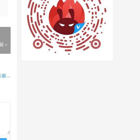
篇 »
占据半