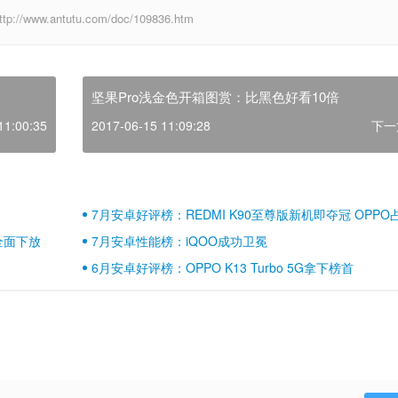
w.antutu.com/doc/109836.htm
坚果Pro浅金色开箱图赏：比黑色好看10倍
11:00:35
2017-06-15 11:09:28
下一
7月安卓好评榜：REDMI K90至尊版新机即夺冠 OPPO
壁江山
全面下放
7月安卓性能榜：iQOO成功卫冕
6月安卓好评榜：OPPO K13 Turbo 5G拿下榜首