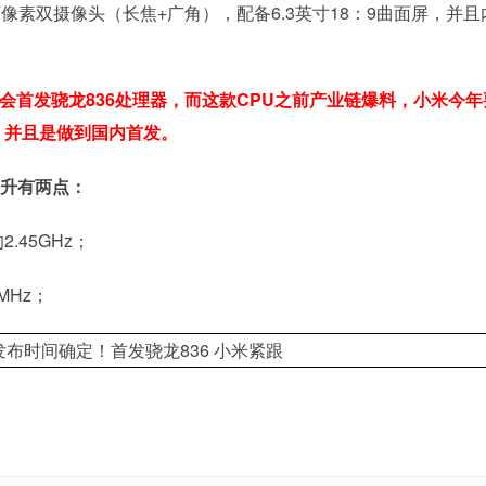
00万像素双摄像头（长焦+广角），配备6.3英寸18：9曲面屏，并
e 8将会首发骁龙836处理器，而这款CPU之前产业链爆料，小米今
2），并且是做到国内首发。
提升有两点：
.45GHz；
MHz；