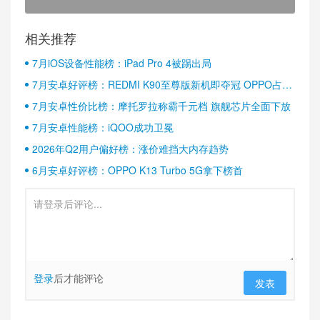
相关推荐
7月iOS设备性能榜：iPad Pro 4被踢出局
7月安卓好评榜：REDMI K90至尊版新机即夺冠 OPPO占据
半壁江山
7月安卓性价比榜：摩托罗拉称霸千元档 旗舰芯片全面下放
7月安卓性能榜：iQOO成功卫冕
2026年Q2用户偏好榜：涨价难挡大内存趋势
6月安卓好评榜：OPPO K13 Turbo 5G拿下榜首
登录
后才能评论
发表