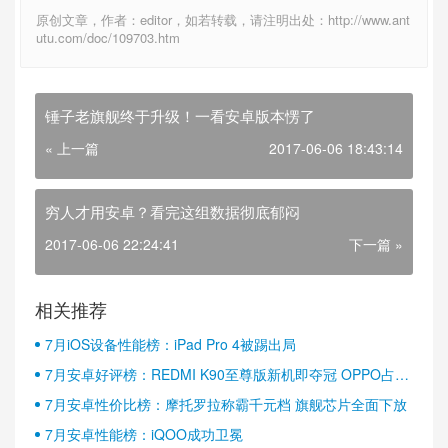
原创文章，作者：editor，如若转载，请注明出处：http://www.ant
utu.com/doc/109703.htm
锤子老旗舰终于升级！一看安卓版本愣了
« 上一篇
2017-06-06 18:43:14
穷人才用安卓？看完这组数据彻底郁闷
2017-06-06 22:24:41
下一篇 »
相关推荐
7月iOS设备性能榜：iPad Pro 4被踢出局
7月安卓好评榜：REDMI K90至尊版新机即夺冠 OPPO占据
半壁江山
7月安卓性价比榜：摩托罗拉称霸千元档 旗舰芯片全面下放
7月安卓性能榜：iQOO成功卫冕