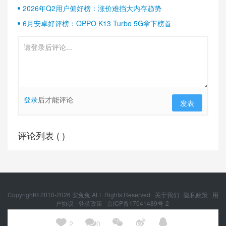
2026年Q2用户偏好榜：涨价难挡大内存趋势
6月安卓好评榜：OPPO K13 Turbo 5G拿下榜首
登录
后才能评论
发表
评论列表 (
)
Copyright© 2010-
2026
安兔兔 ALL Rights Reserved.
关于我们
隐私政策
用
户协议
登录政策
京ICP备17041489号-2
京公网安备 11010502054377号





2
0