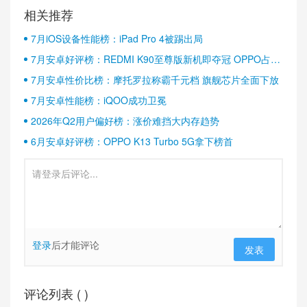
相关推荐
7月iOS设备性能榜：iPad Pro 4被踢出局
7月安卓好评榜：REDMI K90至尊版新机即夺冠 OPPO占据
半壁江山
7月安卓性价比榜：摩托罗拉称霸千元档 旗舰芯片全面下放
7月安卓性能榜：iQOO成功卫冕
2026年Q2用户偏好榜：涨价难挡大内存趋势
6月安卓好评榜：OPPO K13 Turbo 5G拿下榜首
登录
后才能评论
发表
评论列表 (
)