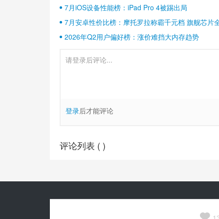
7月iOS设备性能榜：iPad Pro 4被踢出局
7月安卓性价比榜：摩托罗拉称霸千元档 旗舰芯片
2026年Q2用户偏好榜：涨价难挡大内存趋势
登录
后才能评论
评论列表 (
)
Copyright© 2010-
2026
安兔兔 ALL Rights Reserved.
关于我们

京公网安备 11010502054377号
1