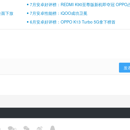
7月安卓好评榜：REDMI K90至尊版新机即夺冠 OPPO
壁江山
全面下放
7月安卓性能榜：iQOO成功卫冕
6月安卓好评榜：OPPO K13 Turbo 5G拿下榜首
发
隐私政策
用户协议
登录政策
京ICP备17041489号-2




3
0