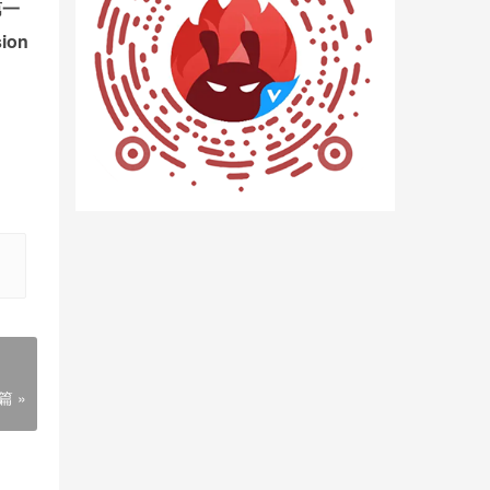
第一
ion
篇 »