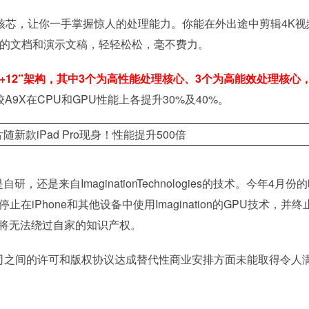
有六个核芯，让你一手掌握惊人的处理能力。你能在外出途中剪辑4K视
杂的文档和演示文稿，轻轻松松，毫不费力。
“3+3+12”架构，其中3个为高性能处理核心、3个为高能效处理核心
A9X在CPU和GPU性能上各提升30%及40%。
研，还是来自ImaginationTechnologies的技术。今年4月份
在iPhone和其他设备中使用Imagination的GPU技术，并终
称苹果将无法绕过自家的知识产权。
就两家公司之间的许可和版权协议达成替代性商业安排方面未能取得令人