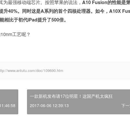
体称其为最强移动端芯片。按照苹果的说法，
A10 Fusion的性能是
的A9提升40%。同时这是A系列的首个四核处理器。如今，A10X Fus
性能相比于初代iPad提升了500倍。
10nm工艺呢？
w.antutu.com/doc/109690.htm
一款新机发布请17位明星！这国产机太疯狂
11:46:58
2017-06-06 12:39:13
下一