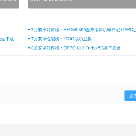
7月安卓好评榜：REDMI K90至尊版新机即夺冠 OPPO
壁江山
全面下放
7月安卓性能榜：iQOO成功卫冕
6月安卓好评榜：OPPO K13 Turbo 5G拿下榜首
发