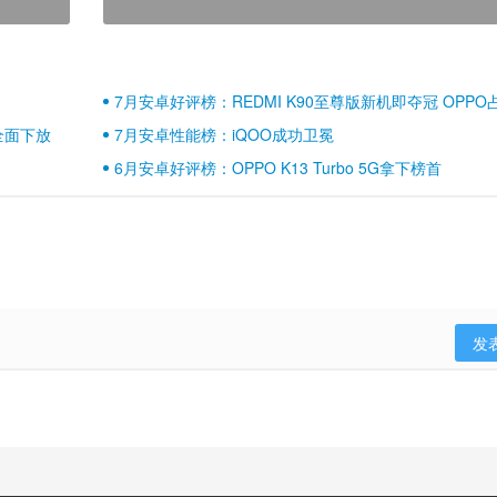
7月安卓好评榜：REDMI K90至尊版新机即夺冠 OPPO
壁江山
全面下放
7月安卓性能榜：iQOO成功卫冕
6月安卓好评榜：OPPO K13 Turbo 5G拿下榜首
发