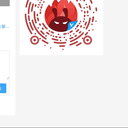
占据半
表