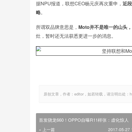
据NPU报道，联想CEO杨元庆再次重申，
近段
略
。
所谓双品牌意思是，
Moto并不是唯一的山头，
灶，暂时还无法获悉更进一步的消息。
原创文章，作者：editor，如若转载，请注明出处：http://ww
首发骁龙660！OPPO自曝R11样张：虚化惊人
« 上一篇
2017-05-27 