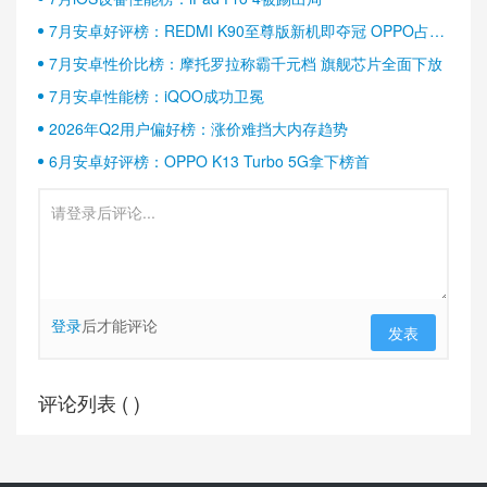
7月安卓好评榜：REDMI K90至尊版新机即夺冠 OPPO占据
半壁江山
7月安卓性价比榜：摩托罗拉称霸千元档 旗舰芯片全面下放
7月安卓性能榜：iQOO成功卫冕
2026年Q2用户偏好榜：涨价难挡大内存趋势
6月安卓好评榜：OPPO K13 Turbo 5G拿下榜首
登录
后才能评论
发表
评论列表 (
)