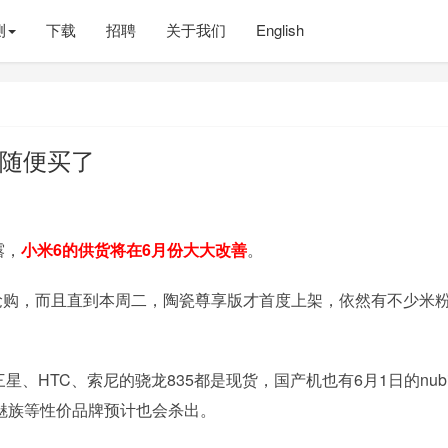
测
下载
招聘
关于我们
English
以随便买了
露，
小米6的供货将在6月份大大改善
。
抢购，而且直到本周二，陶瓷尊享版才首度上架，依然有不少米粉
星、HTC、索尼的骁龙835都是现货，国产机也有6月1日的nubi
、魅族等性价品牌预计也会杀出。