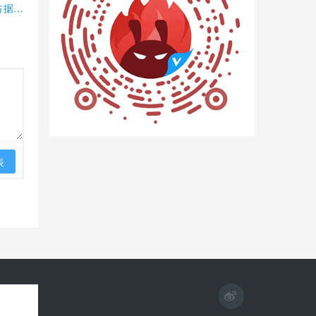
占据半
表
