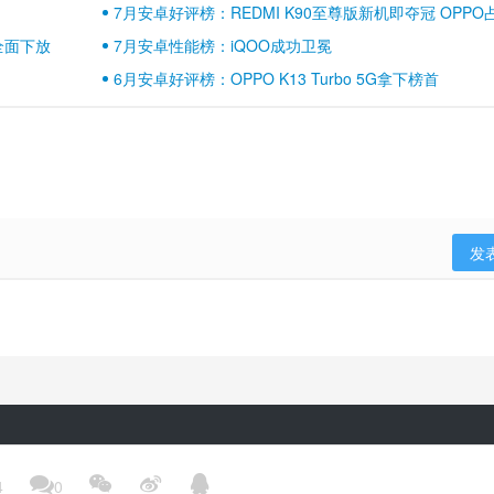
7月安卓好评榜：REDMI K90至尊版新机即夺冠 OPPO
壁江山
全面下放
7月安卓性能榜：iQOO成功卫冕
6月安卓好评榜：OPPO K13 Turbo 5G拿下榜首
发
隐私政策
用户协议
登录政策
京ICP备17041489号-2




4
0