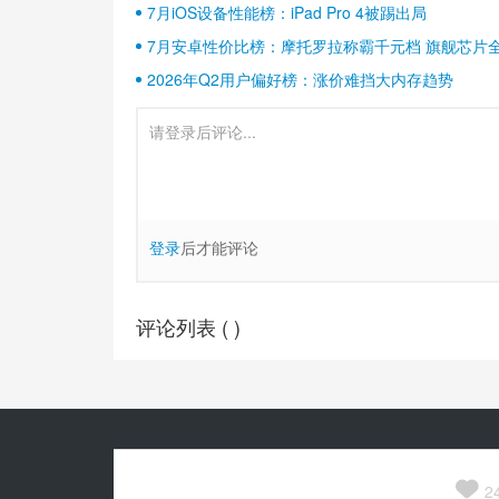
7月iOS设备性能榜：iPad Pro 4被踢出局
7月安卓性价比榜：摩托罗拉称霸千元档 旗舰芯片
2026年Q2用户偏好榜：涨价难挡大内存趋势
登录
后才能评论
评论列表 (
)
Copyright© 2010-
2026
安兔兔 ALL Rights Reserved.
关于我们

京公网安备 11010502054377号
2