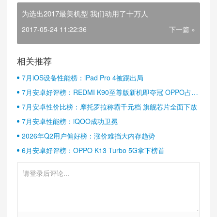
为选出2017最美机型 我们动用了十万人
2017-05-24 11:22:36
下一篇 »
相关推荐
7月iOS设备性能榜：iPad Pro 4被踢出局
7月安卓好评榜：REDMI K90至尊版新机即夺冠 OPPO占据
半壁江山
7月安卓性价比榜：摩托罗拉称霸千元档 旗舰芯片全面下放
7月安卓性能榜：iQOO成功卫冕
2026年Q2用户偏好榜：涨价难挡大内存趋势
6月安卓好评榜：OPPO K13 Turbo 5G拿下榜首