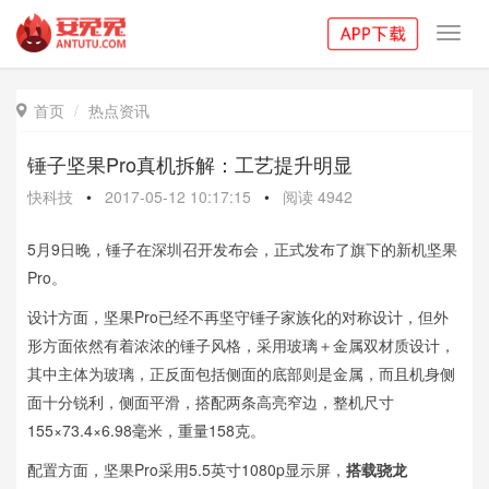
Toggl
navig
首页
热点资讯

锤子坚果Pro真机拆解：工艺提升明显
快科技
•
2017-05-12 10:17:15
•
阅读
4942
5月9日晚，锤子在深圳召开发布会，正式发布了旗下的新机坚果
Pro。
设计方面，坚果Pro已经不再坚守锤子家族化的对称设计，但外
形方面依然有着浓浓的锤子风格，采用玻璃＋金属双材质设计，
其中主体为玻璃，正反面包括侧面的底部则是金属，而且机身侧
面十分锐利，侧面平滑，搭配两条高亮窄边，整机尺寸
155×73.4×6.98毫米，重量158克。
配置方面，坚果Pro采用5.5英寸1080p显示屏，
搭载骁龙