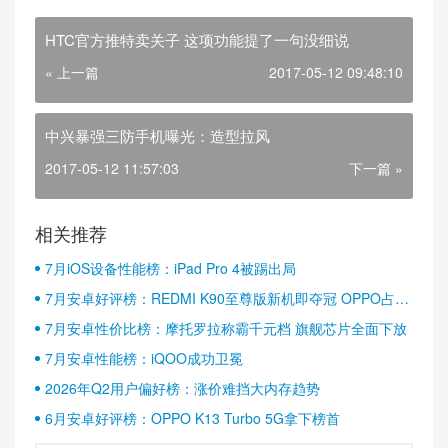
HTC官方推特卖关子 这项功能提了一句没细说
« 上一篇
2017-05-12 09:48:10
中兴暴强三防手机曝光：造型拉风
2017-05-12 11:57:03
下一篇 »
相关推荐
7月iOS设备性能榜：iPad Pro 4被踢出局
7月安卓好评榜：REDMI K90至尊版新机即夺冠 OPPO占据
半壁江山
7月安卓性价比榜：摩托罗拉称霸千元档 旗舰芯片全面下放
7月安卓性能榜：iQOO成功卫冕
2026年Q2用户偏好榜：涨价难挡大内存趋势
6月安卓好评榜：OPPO K13 Turbo 5G拿下榜首