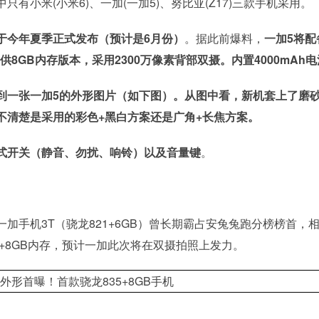
小米(小米6)、一加(一加5)、努比亚(Z17)三款手机采用。
于今年夏季正式发布（预计是6月份）
。据此前爆料，
一加5将配
提供8GB内存版本，采用2300万像素背部双摄。内置4000mAh
到一张一加5的外形图片（如下图）。从图中看，新机套上了磨
不清楚是采用的彩色+黑白方案还是广角+长焦方案。
式开关（静音、勿扰、响铃）以及音量键
。
。
加手机3T（骁龙821+6GB）曾长期霸占安兔兔跑分榜榜首，
5+8GB内存，预计一加此次将在双摄拍照上发力。