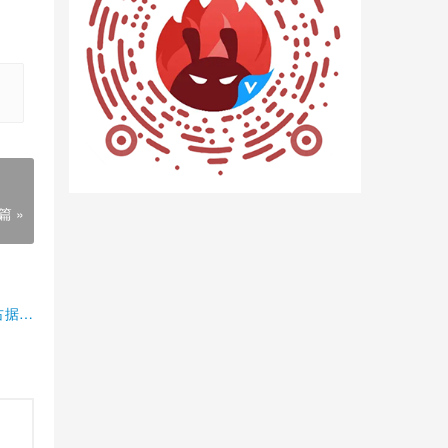
篇 »
占据半