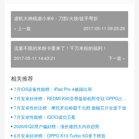
虐机大神残虐小米6：刀割/火烧/徒手弯折
« 上一篇
2017-05-11 09:25:26
流量不限的米粉卡要来了！千万米粉的福利！
2017-05-11 14:43:21
下一篇 »
相关推荐
7月iOS设备性能榜：iPad Pro 4被踢出局
7月安卓好评榜：REDMI K90至尊版新机即夺冠 OPPO占据
半壁江山
7月安卓性价比榜：摩托罗拉称霸千元档 旗舰芯片全面下放
7月安卓性能榜：iQOO成功卫冕
2026年Q2用户偏好榜：涨价难挡大内存趋势
6月安卓好评榜：OPPO K13 Turbo 5G拿下榜首