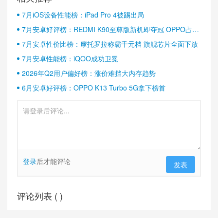
7月iOS设备性能榜：iPad Pro 4被踢出局
7月安卓好评榜：REDMI K90至尊版新机即夺冠 OPPO占据
半壁江山
7月安卓性价比榜：摩托罗拉称霸千元档 旗舰芯片全面下放
7月安卓性能榜：iQOO成功卫冕
2026年Q2用户偏好榜：涨价难挡大内存趋势
6月安卓好评榜：OPPO K13 Turbo 5G拿下榜首
登录
后才能评论
发表
评论列表 (
)