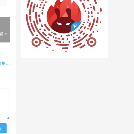
篇 »
占据半
表