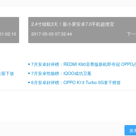
2.4寸续航3天！最小屏安卓7.0手机超便宜
01:02:10
2017-05-03 07:32:44
下一
7月安卓好评榜：REDMI K90至尊版新机即夺冠 OPPO
壁江山
全面下放
7月安卓性能榜：iQOO成功卫冕
6月安卓好评榜：OPPO K13 Turbo 5G拿下榜首
发