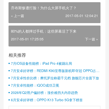
乔布斯惨遭打脸！为什么大屏手机火了？
« 上一篇
2017-05-01 12:04:21
80%的人都摔过手机：这些屏幕活了下来
2017-05-01 17:25:05
下一篇 »
相关推荐
7月iOS设备性能榜：iPad Pro 4被踢出局
7月安卓好评榜：REDMI K90至尊版新机即夺冠 OPPO占据
半壁江山
7月安卓性价比榜：摩托罗拉称霸千元档 旗舰芯片全面下放
7月安卓性能榜：iQOO成功卫冕
2026年Q2用户偏好榜：涨价难挡大内存趋势
6月安卓好评榜：OPPO K13 Turbo 5G拿下榜首