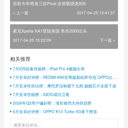
谷歌今年将发三款Pixel 全搭载骁龙835
« 上一篇
2017-04-25 13:41:57
索尼Xperia XA1登陆美国 售价2000出头
2017-04-25 15:22:09
下一篇 »
相关推荐
7月iOS设备性能榜：iPad Pro 4被踢出局
7月安卓好评榜：REDMI K90至尊版新机即夺冠 OPPO占据
半壁江山
7月安卓性价比榜：摩托罗拉称霸千元档 旗舰芯片全面下放
7月安卓性能榜：iQOO成功卫冕
2026年Q2用户偏好榜：涨价难挡大内存趋势
6月安卓好评榜：OPPO K13 Turbo 5G拿下榜首