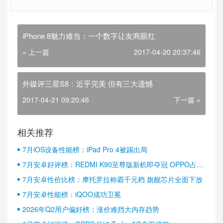
iPhone 8魅力难当：一个数字让友商眼红
« 上一篇
2017-04-20 20:37:46
外媒评三星S8：近乎完美 但有三大遗憾
2017-04-21 09:20:46
下一篇 »
相关推荐
7月iOS设备性能榜：iPad Pro 4被踢出局
7月安卓好评榜：REDMI K90至尊版新机即夺冠 OPPO占据
半壁江山
7月安卓性价比榜：摩托罗拉称霸千元档 旗舰芯片全面下放
7月安卓性能榜：iQOO成功卫冕
2026年Q2用户偏好榜：涨价难挡大内存趋势