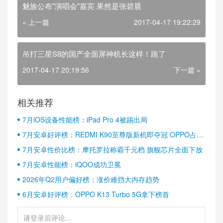
魅族公布"演唱会"嘉宾 果然是张碧晨
« 上一篇
2017-04-17 19:22:29
吊打三星S8的国产全面屏神机长这样！跪了
2017-04-17 20:19:56
下一篇 »
相关推荐
7月iOS设备性能榜：iPad Pro 4被踢出局
7月安卓好评榜：REDMI K90至尊版新机即夺冠 OPPO占据
半壁江山
7月安卓性价比榜：摩托罗拉称霸千元档 旗舰芯片全面下放
7月安卓性能榜：iQOO成功卫冕
2026年Q2用户偏好榜：涨价难挡大内存趋势
6月安卓好评榜：OPPO K13 Turbo 5G拿下榜首