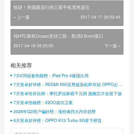
惊讶！美国最流行的三星手机竟然是它
« 上一篇
2017-04-17 20:52:44
传HTC新机Ocean支持三防：取消3.5mm接口
2017-04-18 05:20:00
下一篇 »
相关推荐
7月iOS设备性能榜：iPad Pro 4被踢出局
7月安卓好评榜：REDMI K90至尊版新机即夺冠 OPPO占据
半壁江山
7月安卓性价比榜：摩托罗拉称霸千元档 旗舰芯片全面下放
7月安卓性能榜：iQOO成功卫冕
2026年Q2用户偏好榜：涨价难挡大内存趋势
6月安卓好评榜：OPPO K13 Turbo 5G拿下榜首